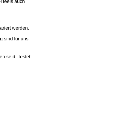
-Heels auch
e
ariert werden.
g sind für uns
n seid. Testet