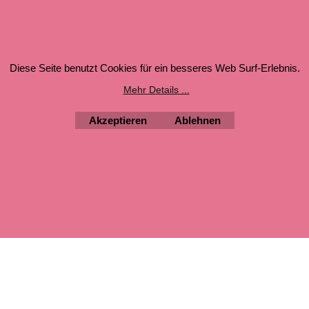
Galerie
Masstabelle
Versandkosten /
Jugendschutz
 Kontakt
Datenschutz
Diese Seite benutzt Cookies für ein besseres Web Surf-Erlebnis.
Mehr Details ...
WebShop erstellt mit ShopFactory Shop Software.
Akzeptieren
Ablehnen