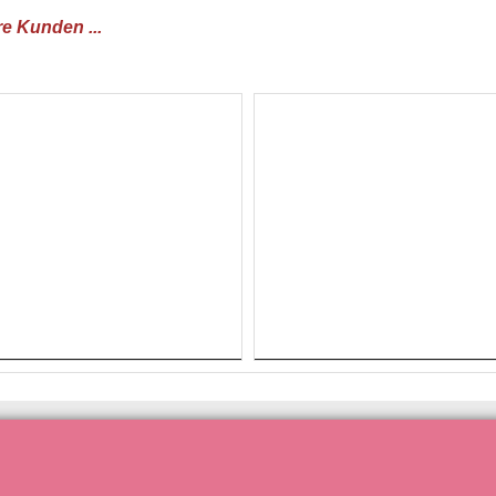
re Kunden ...
lsenkirchen
// Tools
// Verbraucher
Wishlist / Merkzettel
Vertrag widerruf