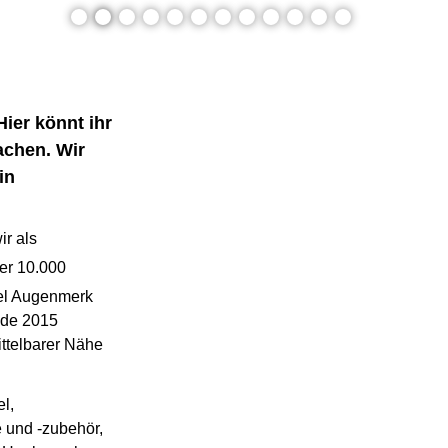
ier könnt ihr
machen. Wir
in
ir als
ber 10.000
iel Augenmerk
nde 2015
ttelbarer Nähe
l,
 und -zubehör,