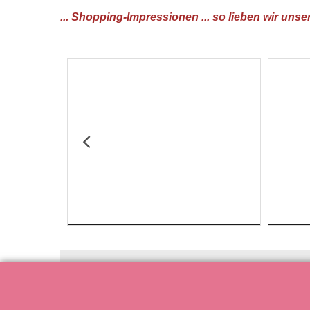
... Shopping-Impressionen ... so lieben wir unse
// NEWS
// LGS Shop Ge
Midnightshopping
Öffnungszeiten