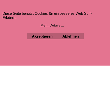
Jugendschutz
Datenschutz
Diese Seite benutzt Cookies für ein besseres Web Surf-
Erlebnis.
Mehr Details ...
Akzeptieren
Ablehnen
WebShop erstellt mit ShopFactory Shop Software.