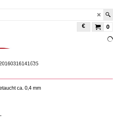
€
0
taucht ca. 0,4 mm
L