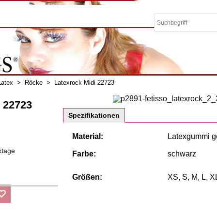
Latex
>
Röcke
>
Latexrock Midi 22723
i 22723
Spezifikationen
Material:
Latexgummi ge
ktage
Farbe:
schwarz
Größen:
XS, S, M, L, X