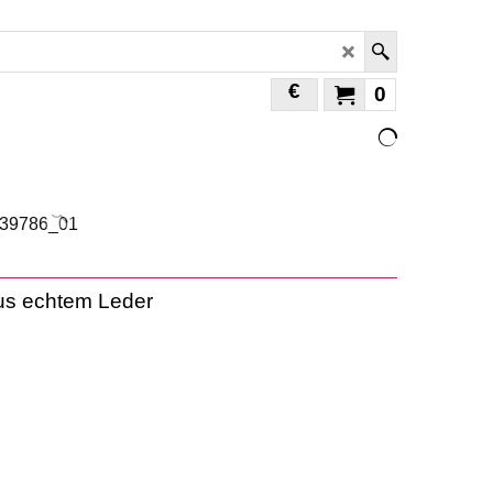
€
0
 aus echtem Leder