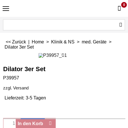
0
<< Zurück
|
Home
>
Klinik & NS
>
med. Geräte
>
Dilator 3er Set
Dilator 3er Set
P39957
zzgl. Versand
Lieferzeit:
3-5 Tagen
In den Korb