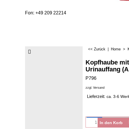
Fon: +49 209 22214
<< Zurück
|
Home
>
Kopfhaube mit
Urinauffang (A
P796
zzgl. Versand
Lieferzeit:
ca. 3-6 Wer
In den Korb