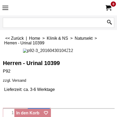
0
<< Zurück
|
Home
>
Klinik & NS
>
Natursekt
>
Herren - Urinal 10399
Herren - Urinal 10399
P92
zzgl. Versand
Lieferzeit:
ca. 3-6 Werktage
In den Korb