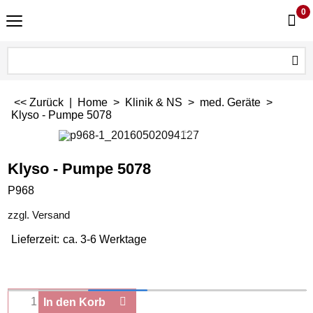
0
<< Zurück
|
Home
>
Klinik & NS
>
med. Geräte
>
Klyso - Pumpe 5078
Klyso - Pumpe 5078
P968
zzgl. Versand
Lieferzeit:
ca. 3-6 Werktage
In den Korb